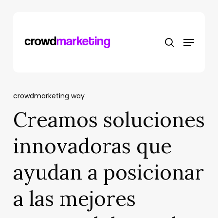
Skip
to
main
search
Menu
content
crowdmarketing way
Creamos soluciones
innovadoras que
ayudan a posicionar
a las mejores